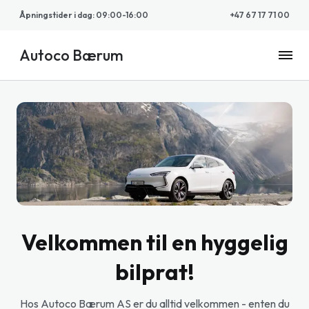
Åpningstider i dag
:
09:00-16:00
+47 67 17 71 00
Autoco Bærum
Autoco
Bærum
Velkommen til en hyggelig
bilprat!
Hos Autoco Bærum AS er du alltid velkommen - enten du