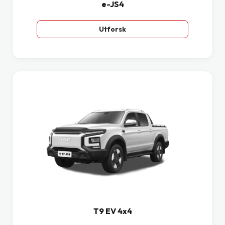
e-JS4
Utforsk
T9 EV 4x4